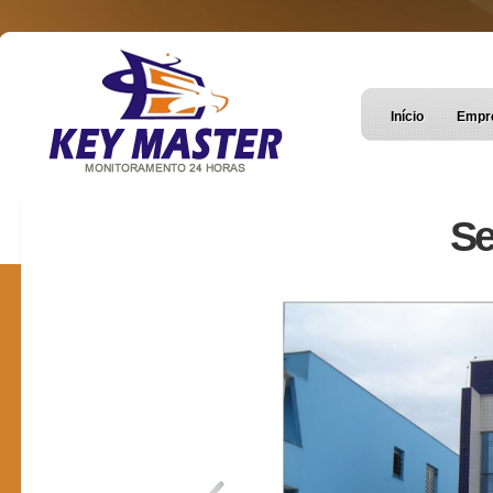
Início
Empr
Se